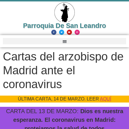
Parroquia De San Leandro
Cartas del arzobispo de
Madrid ante el
coronavirus
ÚLTIMA CARTA, 14 DE MARZO. LEER
AQUÍ
CARTA DEL 13 DE MARZO:
Dios es nuestra
esperanza. El coronavirus en Madrid:
protejamos la salud de todos