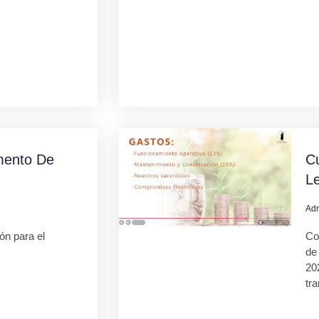
mento De
C
L
Ad
ión para el
Co
de
20
tr