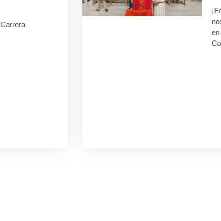
¡F
no
I Carrera
en 
Co