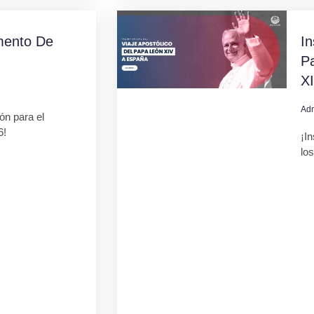
mento De
In
Pa
X
Ad
ión para el
6!
¡In
lo