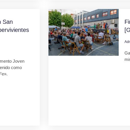
 San
F
ervivientes
[G
Ad
Gal
mi
mento Joven
tenido como
Fe».