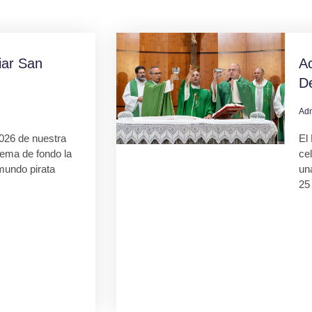
ar San
Ac
D
Ad
026 de nuestra
El 
tema de fondo la
ce
mundo pirata
una
25