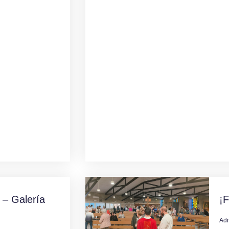
 – Galería
¡F
Ad