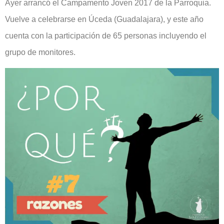
Ayer arrancó el Campamento Joven 2017 de la Parroquia.
Vuelve a celebrarse en Úceda (Guadalajara), y este año
cuenta con la participación de 65 personas incluyendo el
grupo de monitores.