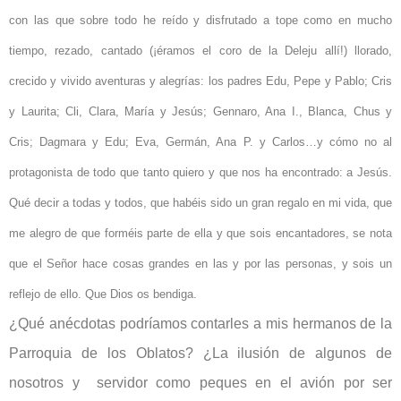
con las que sobre todo he reído y disfrutado a tope como en mucho
tiempo, rezado, cantado (¡éramos el coro de la Deleju allí!) llorado,
crecido y vivido aventuras y alegrías: los padres Edu, Pepe y Pablo; Cris
y Laurita; Cli, Clara, María y Jesús; Gennaro, Ana I., Blanca, Chus y
Cris; Dagmara y Edu; Eva, Germán, Ana P. y Carlos…y cómo no al
protagonista de todo que tanto quiero y que nos ha encontrado: a Jesús.
Qué decir a todas y todos, que habéis sido un gran regalo en mi vida, que
me alegro de que forméis parte de ella y que sois encantadores, se nota
que el Señor hace cosas grandes en las y por las personas, y sois un
reflejo de ello. Que Dios os bendiga.
¿Qué anécdotas podríamos contarles a mis hermanos de la
Parroquia de los Oblatos? ¿La ilusión de algunos de
nosotros y servidor como peques en el avión por ser