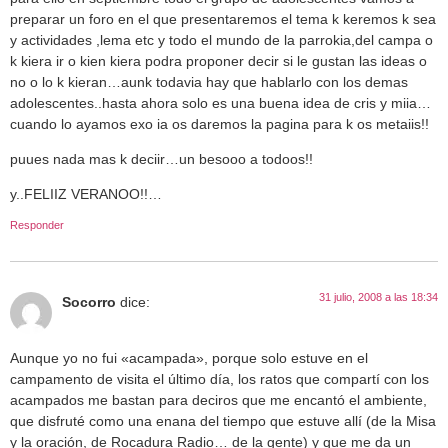
preparar un foro en el que presentaremos el tema k keremos k sea
y actividades ,lema etc y todo el mundo de la parrokia,del campa o
k kiera ir o kien kiera podra proponer decir si le gustan las ideas o
no o lo k kieran…aunk todavia hay que hablarlo con los demas
adolescentes..hasta ahora solo es una buena idea de cris y miia…
cuando lo ayamos exo ia os daremos la pagina para k os metaiis!!
puues nada mas k deciir…un besooo a todoos!!
y..FELIIZ VERANOO!!…
Responder
31 julio, 2008 a las 18:34
Socorro
dice:
Aunque yo no fui «acampada», porque solo estuve en el
campamento de visita el último día, los ratos que compartí con los
acampados me bastan para deciros que me encantó el ambiente,
que disfruté como una enana del tiempo que estuve allí (de la Misa
y la oración, de Rocadura Radio… de la gente) y que me da un