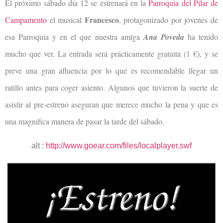
El próximo sábado día 12 se estrenará en la
Parroquia del Pilar de
Francesco
Campamento
el musical
, protagonizado por jóvenes de
esa Parroquia y en el que nuestra amiga
Ana Poveda
ha tenido
mucho que ver. La entrada será prácticamente gratuita (1 €), y se
preve una gran afluencia por lo que es recomendable llegar un
ratillo antes para coger asiento. Algunos que tuvieron la suerte de
asistir al pre-estreno aseguran que merece mucho la pena y que es
una magnífica manera de pasar la tarde del sábado.
alt :
http://www.goear.com/files/localplayer.swf