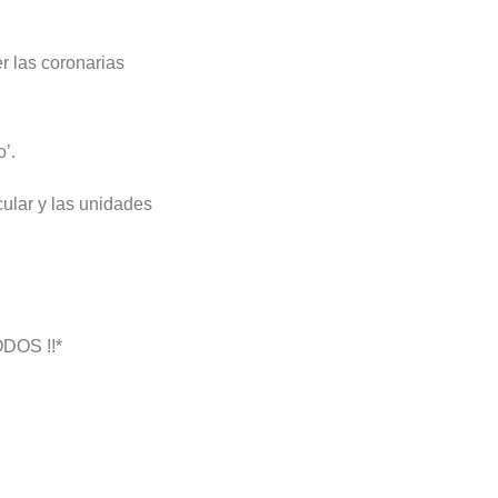
r las coronarias
’.
cular y las unidades
ODOS !!*