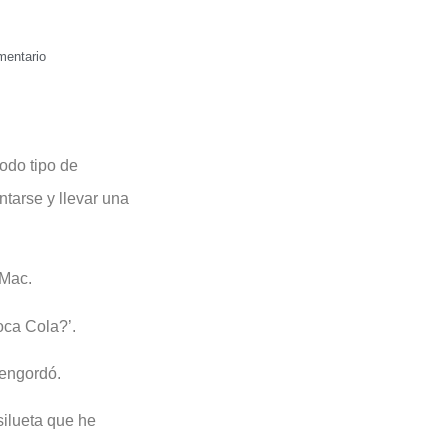
mentario
todo tipo de
tarse y llevar una
 Mac.
oca Cola?’.
 engordó.
silueta que he