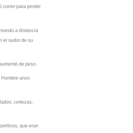
ó correr para perder
l mando a distancia
n el sudor de su
e aumentó de peso.
del Hombre unos
alados, cortezas,
peritivos, que eran