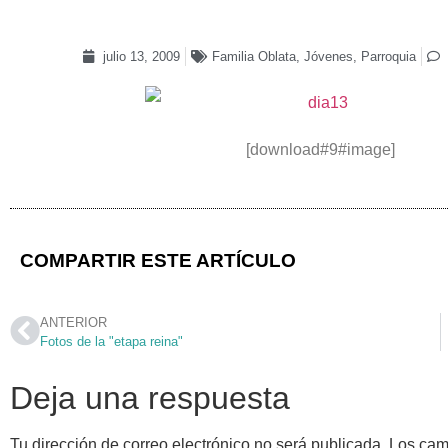
julio 13, 2009
Familia Oblata
,
Jóvenes
,
Parroquia
[download#9#image]
COMPARTIR ESTE ARTÍCULO
ANTERIOR
Fotos de la "etapa reina"
Deja una respuesta
Tu dirección de correo electrónico no será publicada.
Los cam