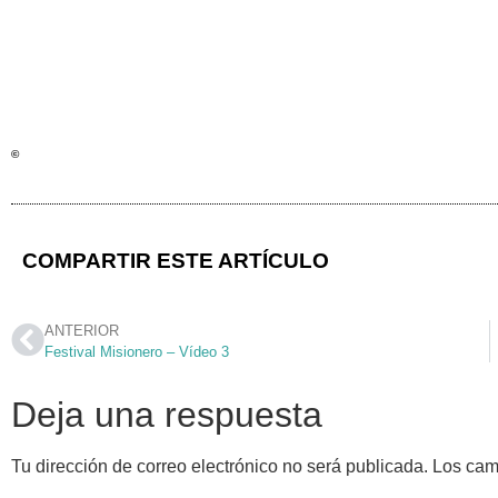
organizaciones internacionales, entre otras cosas, destinando los fondos su
una mayor eficacia en el alcance de los objetivos de desarrollo del milen
esfuerzos serios para alcanzar estos objetivos.
[Traducción del original inglés r
©
Copyright 2007 – Libreria Editrice Vaticana]
COMPARTIR ESTE ARTÍCULO
ANTERIOR
Festival Misionero – Vídeo 3
Deja una respuesta
Tu dirección de correo electrónico no será publicada.
Los cam