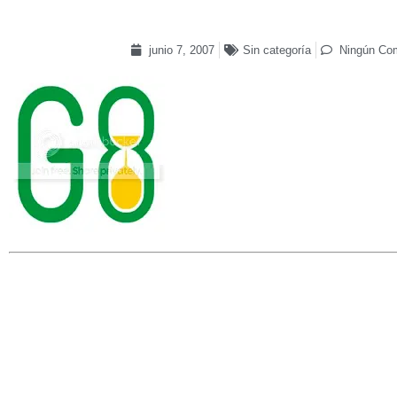
junio 7, 2007
Sin categoría
Ningún Com
Publicamos el llamamiento que lanzó este miér
audiencia general de este miércoles a los jef
los siete países más industrializados d
participan del 6 al 8 de junio en Heiligenda
Hoy, en Heiligendamm, Alemania, bajo la presidencia de la República Fed
la cumbre anual de jefes de Estado y de Gobierno del G-8, los siete países 
Federación Rusa. El 16 de diciembre tuve la oportunidad de escribir a la can
las gracias, en nombre de la Iglesia católica, por la haber tomado la decisi
pobreza en la agenda del G-8, con una referencia específica a África.
La do