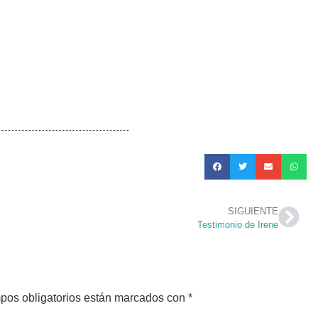
ficientes para que se garantice
io. Esperemos que se hagan
ealizada por Zenit
SIGUIENTE
Testimonio de Irene
pos obligatorios están marcados con
*