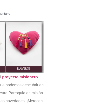
entario
el
proyecto misionero
que podemos descubrir en
estra Parroquia en misión.
r las novedades. ¡Merecen