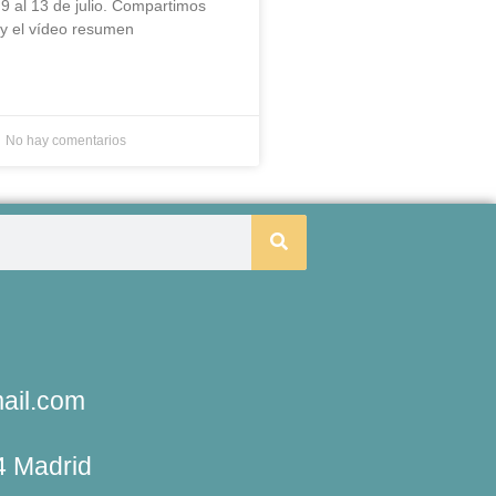
 9 al 13 de julio. Compartimos
 y el vídeo resumen
No hay comentarios
ail.com
4 Madrid