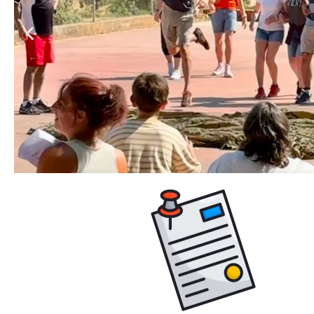
Campa
Del 23 al 26 de julio se
Parroquia, con una gran pa
han embarcado en esta aven