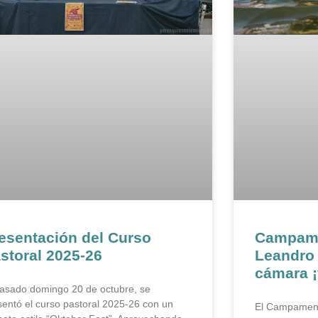
esentación del Curso
Campame
storal 2025-26
Leandro 
cámara ¡
pasado domingo 20 de octubre, se
sentó el curso pastoral 2025-26 con un
El Campament