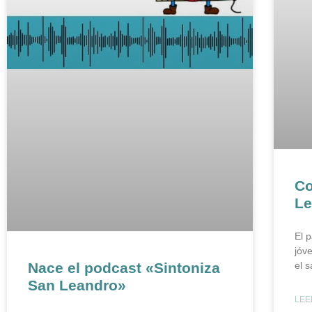
Co
Le
El 
jóv
el 
Nace el podcast «Sintoniza
San Leandro»
LEE