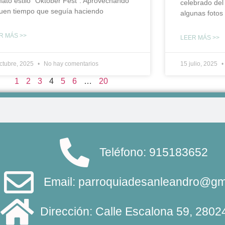
mato estilo “Oktober Fest”. Aprovechando
celebrado del
buen tiempo que seguía haciendo
algunas fotos
R MÁS >>
LEER MÁS >>
ctubre, 2025
No hay comentarios
15 julio, 2025
1
2
3
4
5
6
…
20
Teléfono: 915183652
Email: parroquiadesanleandro@gm
Dirección: Calle Escalona 59, 2802