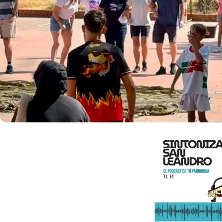
mento Familiar 2026
 ha celebrado un nuevo Campamento de Familias de nuestra
rticipación: casi 70 personas. Este año los "piratas" que se
tura han tenido que descubrir los misterios que encerraba
"3 islas y 1 tesoro": la Trinidad.