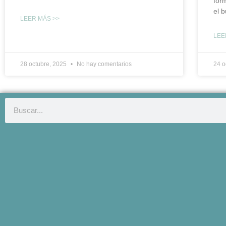
for
el 
LEER MÁS >>
LEE
28 octubre, 2025
No hay comentarios
24 o