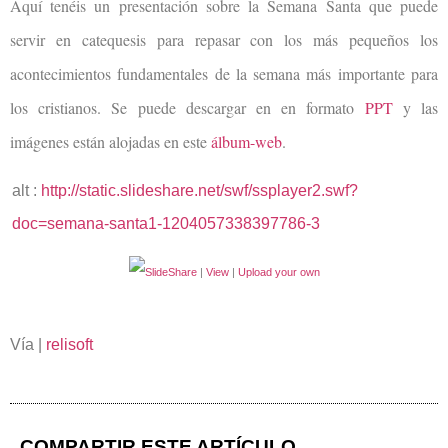
Aquí tenéis un presentación sobre la Semana Santa que puede
servir en catequesis para repasar con los más pequeños los
acontecimientos fundamentales de la semana más importante para
los cristianos. Se puede descargar en en formato
PPT
y las
imágenes están alojadas en este
álbum-web
.
alt :
http://static.slideshare.net/swf/ssplayer2.swf?
doc=semana-santa1-1204057338397786-3
|
View
|
Upload your own
Vía |
relisoft
COMPARTIR ESTE ARTÍCULO