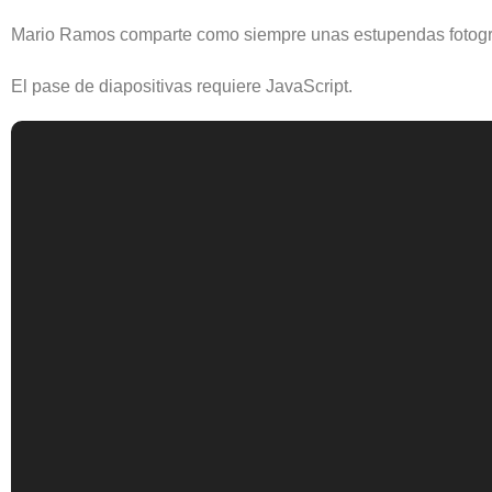
Mario Ramos comparte como siempre unas estupendas fotograf
El pase de diapositivas requiere JavaScript.