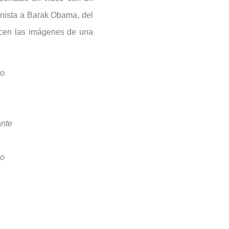
onista a Barak Obama, del
ecen las imágenes de una
to
ante
no