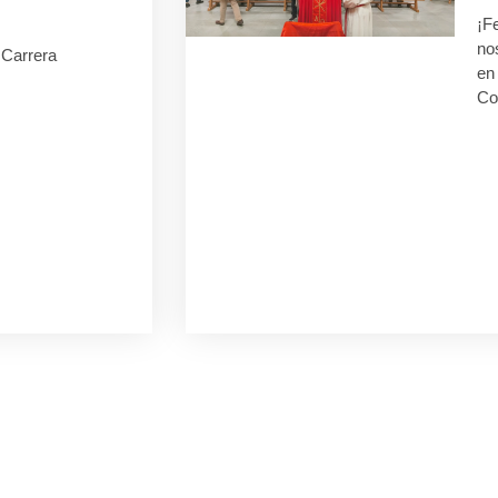
¡F
no
I Carrera
en 
Co