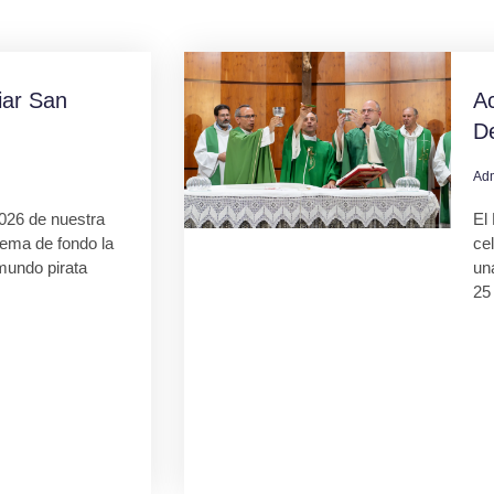
ar San
Ac
D
Ad
026 de nuestra
El 
tema de fondo la
ce
mundo pirata
una
25