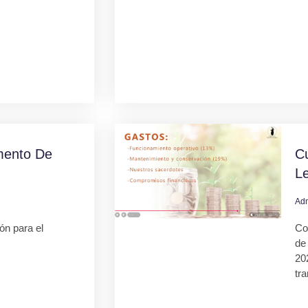
mento De
C
L
Ad
ión para el
Co
de
20
tr