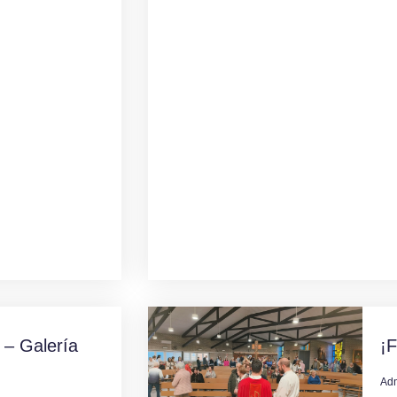
 – Galería
¡F
Ad