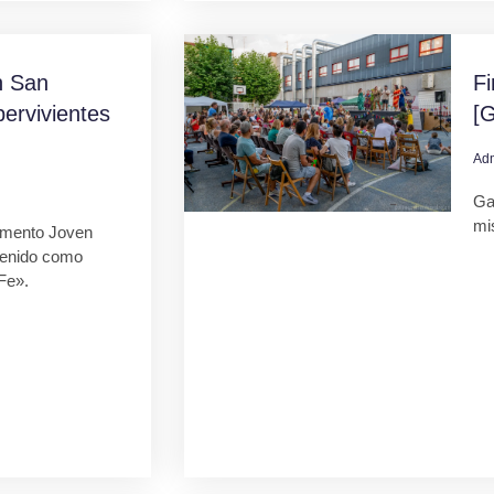
 San
F
ervivientes
[G
Ad
Gal
mi
mento Joven
tenido como
Fe».