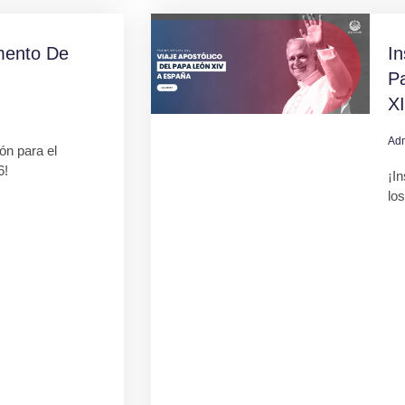
mento De
In
Pa
X
Ad
ión para el
6!
¡In
lo