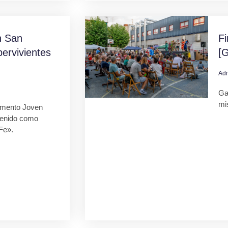
 San
F
ervivientes
[G
Ad
Gal
mi
mento Joven
tenido como
Fe».