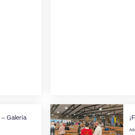
 – Galería
¡F
Ad