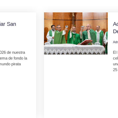
ar San
Ac
D
Ad
026 de nuestra
El 
tema de fondo la
ce
mundo pirata
una
25