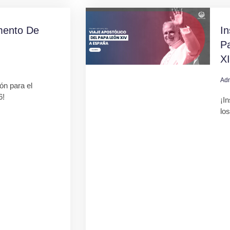
mento De
In
Pa
X
Ad
ión para el
6!
¡In
lo