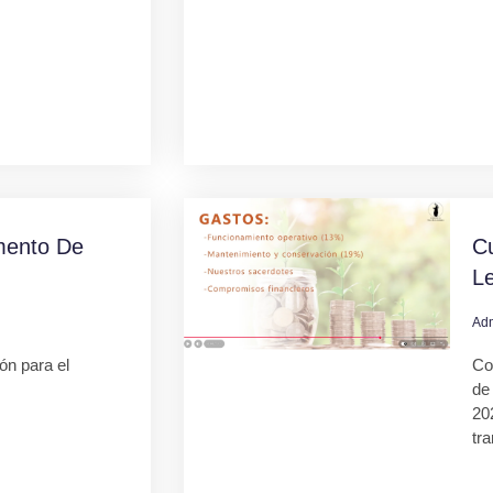
mento De
C
L
Ad
ión para el
Co
de
20
tr