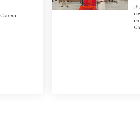
¡F
no
I Carrera
en 
Co