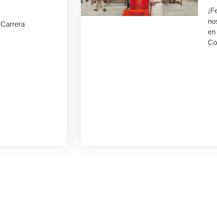
¡F
no
I Carrera
en 
Co