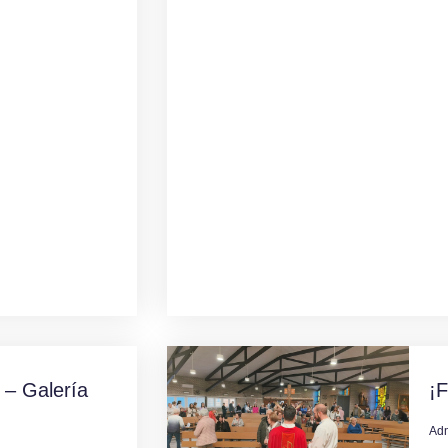
 – Galería
¡F
Ad