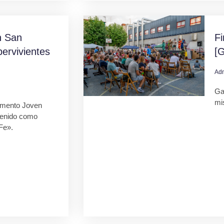
 San
F
ervivientes
[G
Ad
Gal
mi
mento Joven
tenido como
Fe».