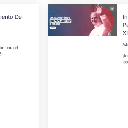
mento De
In
Pa
X
Ad
ión para el
6!
¡In
lo