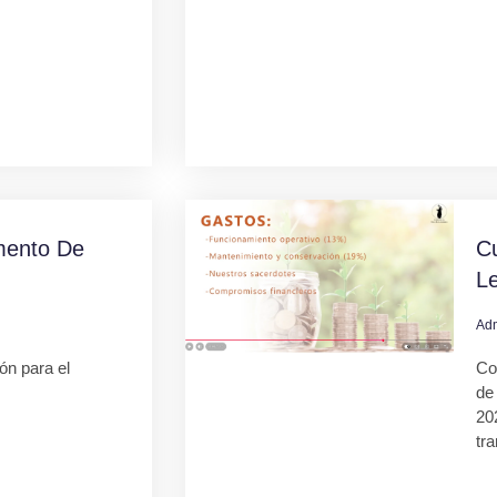
mento De
C
L
Ad
ión para el
Co
de
20
tr