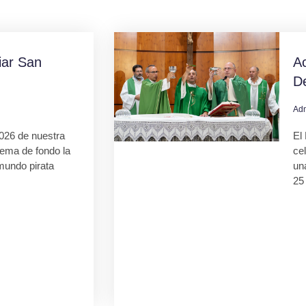
ar San
Ac
D
Ad
026 de nuestra
El 
tema de fondo la
ce
mundo pirata
una
25