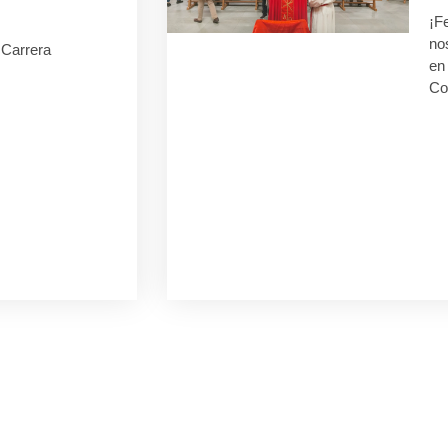
¡F
no
I Carrera
en 
Co