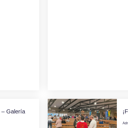
 – Galería
¡F
Ad