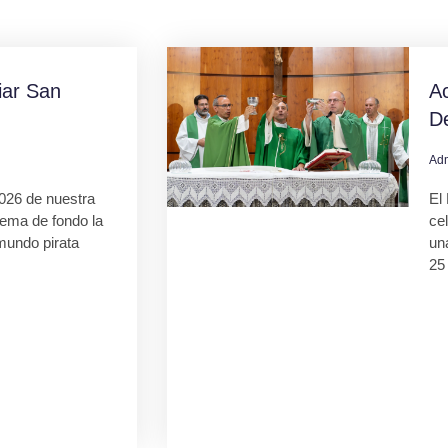
ar San
Ac
D
Ad
026 de nuestra
El 
tema de fondo la
ce
mundo pirata
una
25