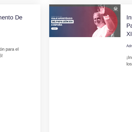
mento De
In
Pa
X
Ad
ión para el
6!
¡In
lo