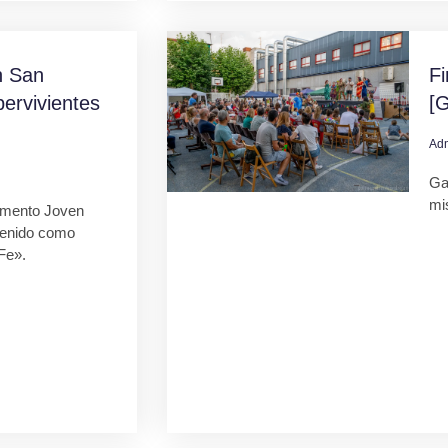
 San
F
ervivientes
[G
Ad
Gal
mi
mento Joven
tenido como
Fe».