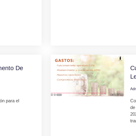
mento De
C
L
Ad
ión para el
Co
de
20
tr