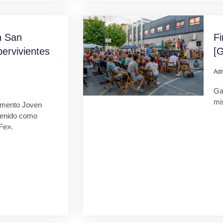
 San
F
ervivientes
[G
Ad
Gal
mi
mento Joven
tenido como
Fe».