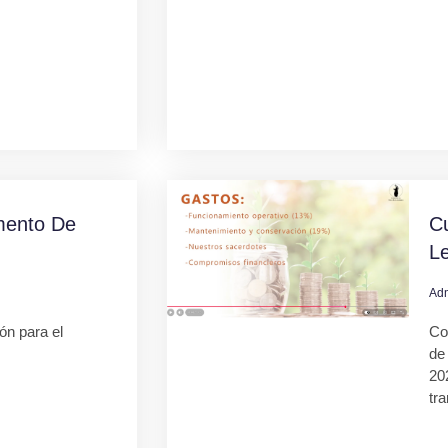
mento De
C
L
Ad
ión para el
Co
de
20
tr