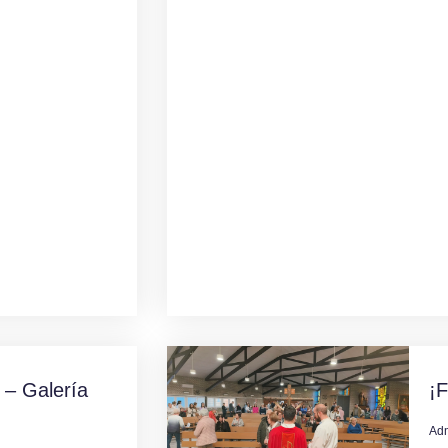
 – Galería
¡F
Ad