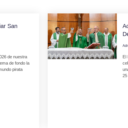
ar San
Ac
D
Ad
026 de nuestra
El 
tema de fondo la
ce
mundo pirata
una
25