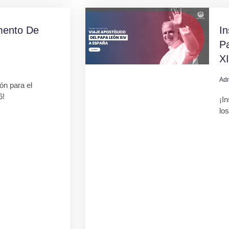
mento De
In
Pa
X
Ad
ión para el
6!
¡In
lo