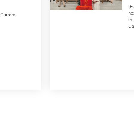
¡F
no
I Carrera
en 
Co