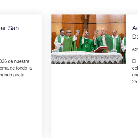
ar San
Ac
D
Ad
026 de nuestra
El 
tema de fondo la
ce
mundo pirata
una
25