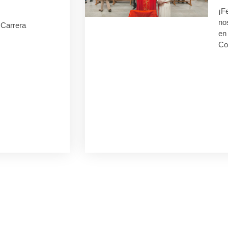
¡F
no
I Carrera
en 
Co