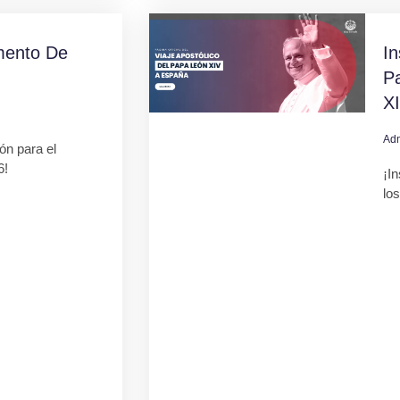
mento De
In
Pa
X
Ad
ión para el
6!
¡In
lo