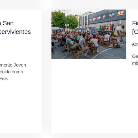
 San
F
ervivientes
[G
Ad
Gal
mi
mento Joven
tenido como
Fe».