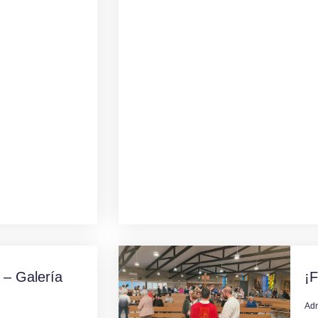
 – Galería
¡F
Ad