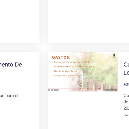
mento De
C
L
Ad
ión para el
Co
de
20
tr